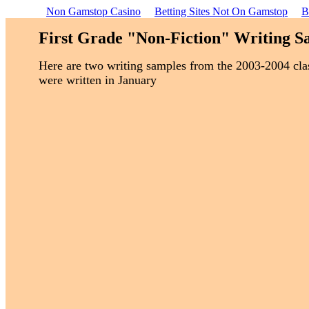
Non Gamstop Casino
Betting Sites Not On Gamstop
B
First Grade "Non-Fiction" Writing S
Here are two writing samples from the 2003-2004 cla
were written in January