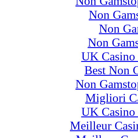
Non Gamstop
Non Gams
Non Ga
Non Gams
UK Casino
Best Non 
Non Gamstop
Migliori 
UK Casino
Meilleur Casi