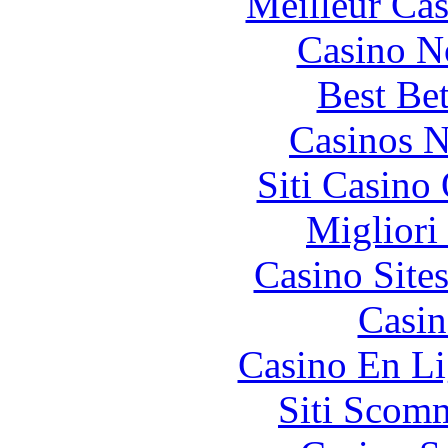
Meilleur Cas
Casino N
Best Be
Casinos 
Siti Casino
Migliori
Casino Site
Casin
Casino En Li
Siti Scom