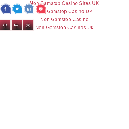
Non Gamstop Casino Sites UK
B!
Non Gamstop Casino UK
Non Gamstop Casino
小
中
大
Non Gamstop Casinos Uk
UK Casino Not On Gamstop
Best Non Gamstop Casinos
Non Gamstop Casino Sites UK
Migliori Casino Non Aams
UK Casino Not On Gamstop
Meilleur Casino En Ligne France
Meilleur Casino En Ligne Avis
Casino Not On Gamstop
Best Betting Sites UK
Casinos Not On Gamstop
Siti Casino Online Non Aams
Migliori Casino Online