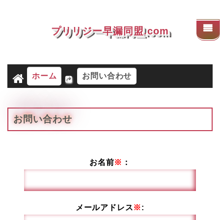
プリリジー早漏同盟.com
ホーム
お問い合わせ
お問い合わせ
お名前
※
：
メールアドレス
※
: